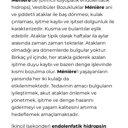
Ménière
'de (birincil idiyopatik endolenfatik
hidrops), Vestibüler Bozukluklar
Ménière
ani
ve şiddetli ataklar ile baş dönmesi, kulak
çınlaması, işitme kaybı ve işitsel dolgunluk ile
karakterizedir. Kusma ve bulantılar eşlik
edebilir. Ataklar tipik olarak haftalar ila aylar
arasında zaman zaman tekrarlar. Atakların
olmadığı ara dönemlerde bulgular yoktur.
Birkaç yıl içinde, her atakla giderek azalan
işitme duyu kaybı ve bazen denge işlevinde
kısmi bozulma olur.
Ménière
’i yaşayanların
yarısında her iki kulağı da
etkilenmektedir. Tedavinin amacı bulguların
iyileştirmek, akut atakları önlemek ve
yönetmek, işitme ve denge hasarını
gidermeyi ve yaşam kalitesini artırma
hedeflemek amaçlamaktadır.
İkincil (sekonder)
endolenfatik hidropsin