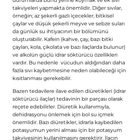
durumlarda bunu yerine koymak ve ek sıvı
takviyeleri yapmakta önemlidir. Diğer sıvılar,
örneğin; az şekerli gazlı içecekler, bitkisel
çaylar ve düşük şekerli meyve ve sebze suları
da günlük su ihtiyacının bir bölümünü
oluşturabilir. Kafein (kahve, çay, bazı bitki
çayları, kola, çikolata ve bazı ilaçlarda bulunur)
ve alkolün güçlü idrar söktürücü özellikleri
vardır. Bu nedenle vücudun aldığından daha
fazla sıvı kaybetmesine neden olabileceği için
kısıtlanması gerekebilir.
Bazen tedavilere ilave edilen diüretikleri (idrar
söktürücü ilaçlar) tedavinin bir parçası olarak
reçete edebilirler. Diüretik kullanımıyla,
dehidrasyonu önlemek için bol su içmek
önemlidir. Bazı diüretikler, idrarla kaybedilen
potasyumun yerini alması için bir potasyum
takviyesinin kullanılmasını gerektirir. İlacın